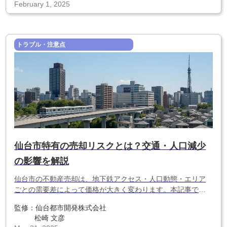
February 1, 2025
トラブル・注意点
仙台市特有の売却リスクとは？交通・人口減少
の影響を解説
仙台市の不動産売却は、地下鉄アクセス・人口動態・エリア
ごとの需要差によって価格が大きく変わります。本記事では
仙台市特有の売却リスクと、価格を落とさず売るための対策
監修：
仙台都市開発株式会社
をわかりやすく解説します。
松崎 文彦