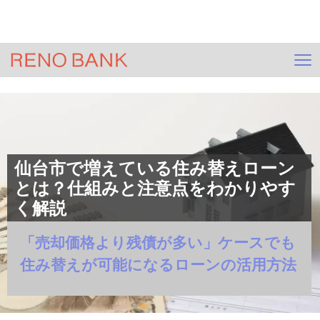
＞
HOME
ジモサテ(不動産査定)
＞
コラム一覧
＞
住宅ローン
＞
記事
仙台市で増えている住み替えローン
とは？仕組みと注意点をわかりやす
く解説
「売却価格より残債が多い」ケースでも
住み替えが可能になるローンの活用方法