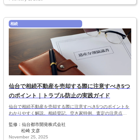
相続
仙台で相続不動産を売却する際に注意すべき5つ
のポイント｜トラブル防止の実践ガイド
仙台で相続不動産を売却する際に注意すべき5つのポイントを
わかりやすく解説。相続登記、空き家特例、査定の注意点、
市場相場、トラブル防止のコツまで網羅。後悔しない売却の
監修：
仙台都市開発株式会社
ための必読ガイド。
松崎 文彦
November 25, 2025