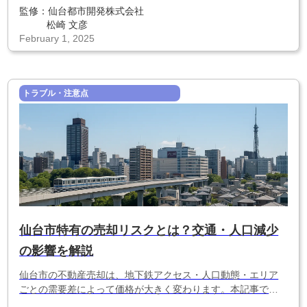
てわかりやすく解説します。
監修：
仙台都市開発株式会社
松崎 文彦
February 1, 2025
トラブル・注意点
仙台市特有の売却リスクとは？交通・人口減少
の影響を解説
仙台市の不動産売却は、地下鉄アクセス・人口動態・エリア
ごとの需要差によって価格が大きく変わります。本記事では
仙台市特有の売却リスクと、価格を落とさず売るための対策