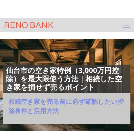
＞
HOME
ジモサテ(不動産査定)
＞
コラム一覧
＞
空き家
＞
記事
仙台市の空き家特例（3,000万円控
除）を最大限使う方法｜相続した空
き家を損せず売るポイント
相続空き家を売る前に必ず確認したい控
除条件と活用方法