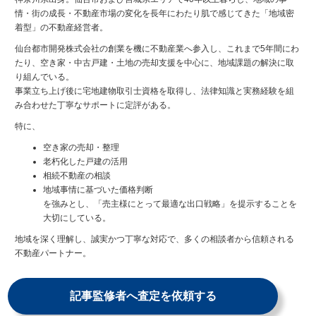
情・街の成長・不動産市場の変化を長年にわたり肌で感じてきた「地域密
着型」の不動産経営者。
仙台都市開発株式会社の創業を機に不動産業へ参入し、これまで5年間にわ
たり、空き家・中古戸建・土地の売却支援を中心に、地域課題の解決に取
り組んでいる。
事業立ち上げ後に宅地建物取引士資格を取得し、法律知識と実務経験を組
み合わせた丁寧なサポートに定評がある。
特に、
空き家の売却・整理
老朽化した戸建の活用
相続不動産の相談
地域事情に基づいた価格判断
を強みとし、「売主様にとって最適な出口戦略」を提示することを
大切にしている。
地域を深く理解し、誠実かつ丁寧な対応で、多くの相談者から信頼される
不動産パートナー。
記事監修者へ査定を依頼する