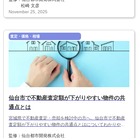
ための必読ガイド。
松崎 文彦
November 25, 2025
査定・価格・相場
仙台市で不動産査定額が下がりやすい物件の共
通点とは
宮城県で不動産査定・売却を検討中の方へ。仙台市で不動産
査定額が下がりやすい物件の共通点とはについてわかりやす
く解説します。
監修：
仙台都市開発株式会社