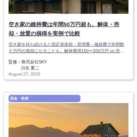
空き家の維持費は年間50万円超も。解体・売
却・放置の損得を実例で比較
空き家を持ち続けると固定資産税・管理費・修繕費で年間数
十万円の負担になることも。解体費用150〜200万円 vs 売却
でいくら手元に残るか、地方の実例をもとに試算。「放置よ
監修：
株式会社SKY
り早く動いた方が得」な理由がわかります。
川名 重二
August 27, 2025
税金・特例