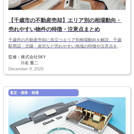
【千歳市の不動産売却】エリア別の相場動向・
売れやすい物件の特徴・注意点まとめ
千歳市の不動産売却に役立つエリア別相場動向を解説。千歳
駅周辺・北陽・泉沢など売れやすい地域の特徴や注意点を整
理し、空港・物流需要を踏まえた失敗しない売却戦略をまと
監修：
株式会社SKY
めました。
川名 重二
December 9, 2025
査定・価格・相場