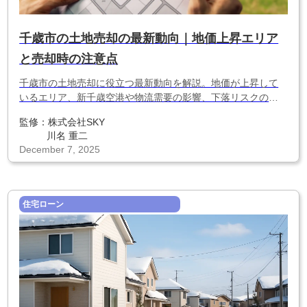
千歳市の土地売却の最新動向｜地価上昇エリア
と売却時の注意点
千歳市の土地売却に役立つ最新動向を解説。地価が上昇して
いるエリア、新千歳空港や物流需要の影響、下落リスクのあ
る地域、売却時の注意点など、千歳市で損しないための必須
監修：
株式会社SKY
情報をまとめました。
川名 重二
December 7, 2025
住宅ローン