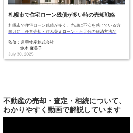
札幌市で住宅ローン残債が多い時の売却戦略
札幌市で住宅ローン残債が多く、売却に不安を感じている方
向けに、任意売却・住み替えローン・不足分の解消方法など
具体的な戦略をわかりやすく解説。地方特有の価格相場や注
監修：
道興物産株式会社
意点も紹介します。
鈴木 麻美子
July 30, 2025
不動産の売却・査定・相続について、
わかりやすく動画で解説しています