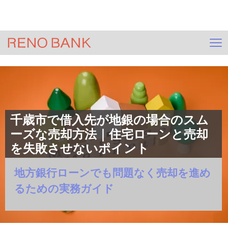
＞
HOME
ジモサテ(不動産査定)
＞
コラム一覧
＞
エリア別売却情報
＞
記事
千歳市で借入先が地銀の場合のスム
ーズな売却方法｜住宅ローンと売却
を失敗させないポイント
地方銀行ローンでも問題なく売却を進め
るための実務ガイド