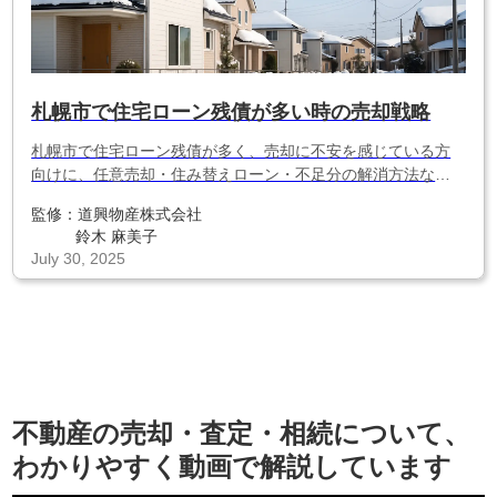
札幌市で住宅ローン残債が多い時の売却戦略
札幌市で住宅ローン残債が多く、売却に不安を感じている方
向けに、任意売却・住み替えローン・不足分の解消方法など
具体的な戦略をわかりやすく解説。地方特有の価格相場や注
監修：
道興物産株式会社
意点も紹介します。
鈴木 麻美子
July 30, 2025
不動産の売却・査定・相続について、
わかりやすく動画で解説しています