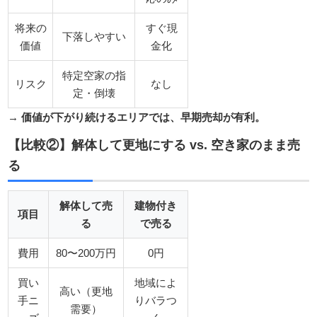
将来の
すぐ現
下落しやすい
価値
金化
特定空家の指
リスク
なし
定・倒壊
→
価値が下がり続けるエリアでは、早期売却が有利。
【比較②】解体して更地にする vs. 空き家のまま売
る
解体して売
建物付き
項目
る
で売る
費用
80〜200万円
0円
買い
地域によ
高い（更地
手ニ
りバラつ
需要）