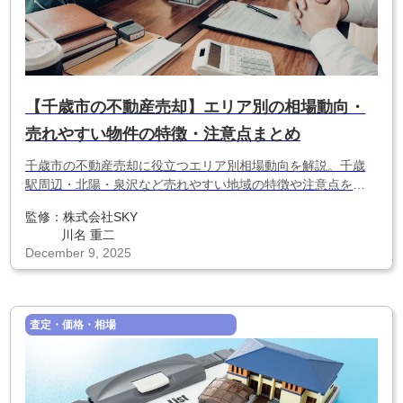
【千歳市の不動産売却】エリア別の相場動向・
売れやすい物件の特徴・注意点まとめ
千歳市の不動産売却に役立つエリア別相場動向を解説。千歳
駅周辺・北陽・泉沢など売れやすい地域の特徴や注意点を整
理し、空港・物流需要を踏まえた失敗しない売却戦略をまと
監修：
株式会社SKY
めました。
川名 重二
December 9, 2025
査定・価格・相場