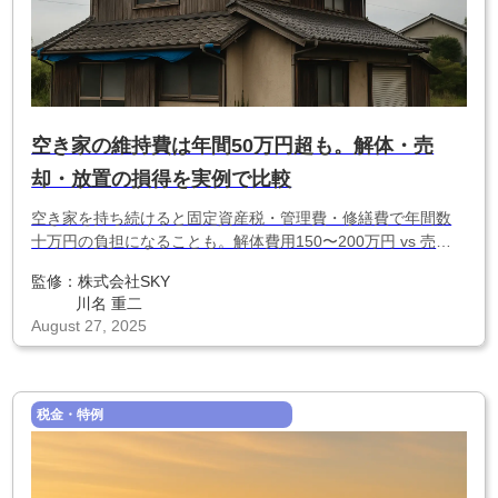
空き家の維持費は年間50万円超も。解体・売
却・放置の損得を実例で比較
空き家を持ち続けると固定資産税・管理費・修繕費で年間数
十万円の負担になることも。解体費用150〜200万円 vs 売却
でいくら手元に残るか、地方の実例をもとに試算。「放置よ
監修：
株式会社SKY
り早く動いた方が得」な理由がわかります。
川名 重二
August 27, 2025
税金・特例