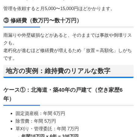
管理を依頼すると月5,000〜15,000円ほどかかります。
③ 修繕費（数万円〜数十万円）
雨漏りや外壁破損などがあると、そのままでは事故や倒壊リス
クも。
老朽化が進むほど修繕費が増えるため「放置＝高額化」しがち
です。
地方の実例：維持費のリアルな数字
ケース①：北海道・築40年の戸建て（空き家歴6
年）
固定資産税：年間 6万円
除雪費：年間 5万円
草刈り・管理委託：年間 7万円
→
年間18万円 × 6年 = 108万円