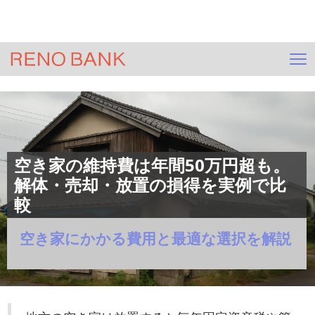
＞
HOME
ジモサテ(不動産査定)
＞
コラム一覧
＞
相続
＞
記事
空き家の維持費は年間50万円超も。
解体・売却・放置の損得を実例で比
較
空き家にかかる費用と最適な選択を解説