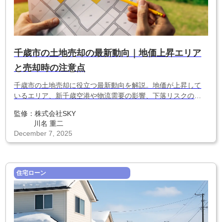
千歳市の土地売却の最新動向｜地価上昇エリア
と売却時の注意点
千歳市の土地売却に役立つ最新動向を解説。地価が上昇して
いるエリア、新千歳空港や物流需要の影響、下落リスクのあ
る地域、売却時の注意点など、千歳市で損しないための必須
監修：
株式会社SKY
情報をまとめました。
川名 重二
December 7, 2025
住宅ローン