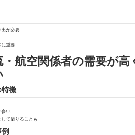
け出が必要
常に重要
物流・航空関係者の需要が
い
の特徴
が多い
として借りることも
事例