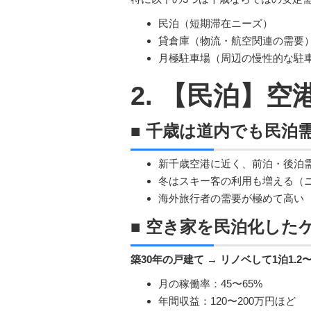
民泊（短期滞在ニーズ）
貸倉庫（物流・航空関連の需要
月極駐車場（周辺の慢性的な駐
2. 【民泊】
■ 千歳は道内でも民泊
新千歳空港に近く、前泊・後泊
冬はスキー客の利用も増える（
海外旅行者の需要が極めて高い
■ 空き家を民泊化した
築30年の戸建て → リノベして1泊1.2
月の稼働率：45〜65%
年間収益：120〜200万円ほど