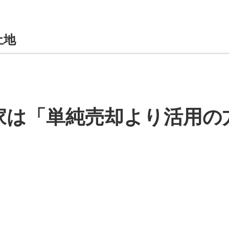
土地
き家は「単純売却より活用