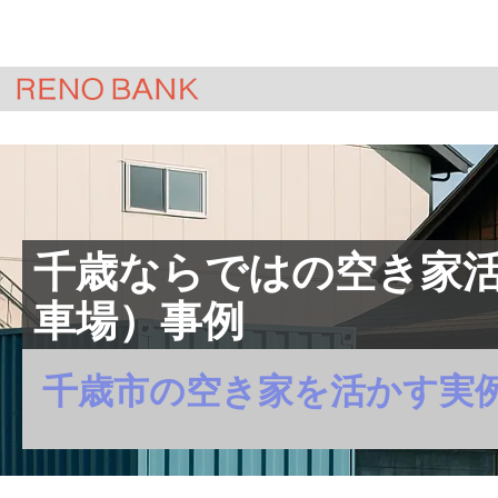
HOME
＞
ジモサテ(不動産査定)
＞
コラ
千歳ならではの空き家
車場）事例
千歳市の空き家を活かす実