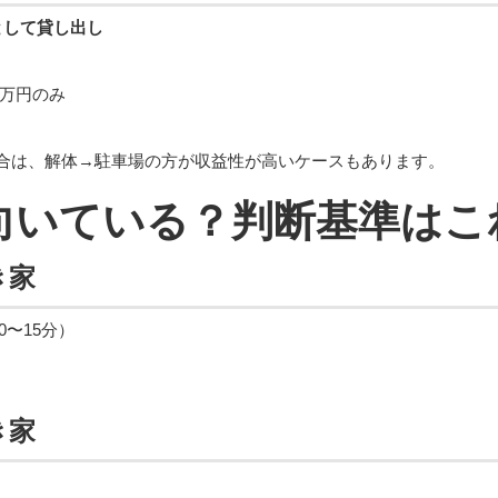
として貸し出し
0万円のみ
合は、解体→駐車場の方が収益性が高いケースもあります。
が向いている？判断基準はこ
き家
〜15分）
き家