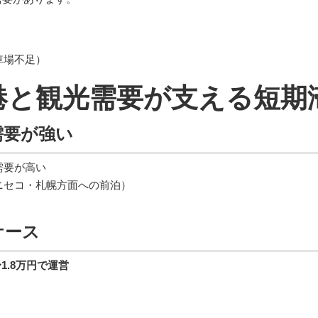
）
車場不足）
空港と観光需要が支える短
需要が強い
需要が高い
ニセコ・札幌方面への前泊）
ケース
〜1.8万円で運営