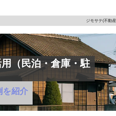
ム一覧
＞
空き家
＞
記事
ジモサテ(不動産
活用（民泊・倉庫・駐
例を紹介