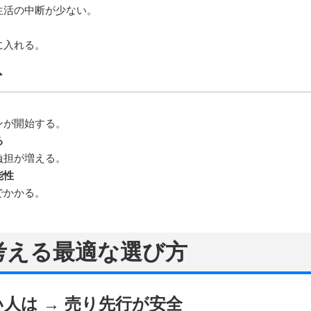
生活の中断が少ない。
に入れる。
ト
ンが開始する。
る
負担が増える。
能性
でかかる。
ら考える最適な選び方
い人は → 売り先行が安全