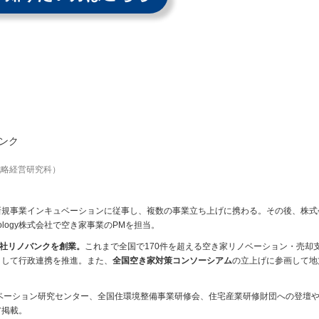
ンク
戦略経営研究科）
新規事業インキュベーションに従事し、複数の事業立ち上げに携わる。その後、株式
nology株式会社で空き家事業のPMを担当。
社リノバンクを創業。
これまで全国で170件を超える空き家リノベーション・売却
として行政連携を推進。また、
全国空き家対策コンソーシアム
の立上げに参画して地
ベーション研究センター、全国住環境整備事業研修会、住宅産業研修財団への登壇
ア掲載。