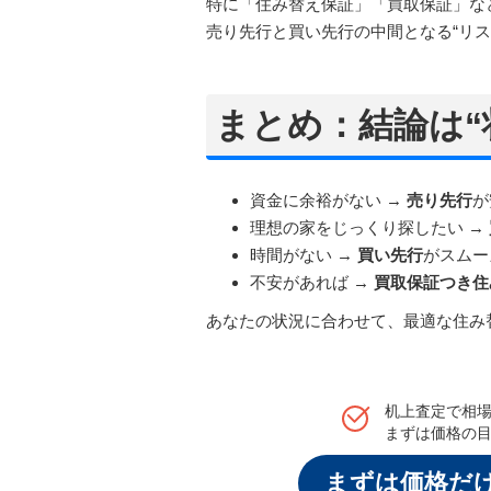
特に「住み替え保証」「買取保証」な
売り先行と買い先行の中間となる“リス
まとめ：結論は“
資金に余裕がない →
売り先行
が
理想の家をじっくり探したい →
時間がない →
買い先行
がスムー
不安があれば →
買取保証つき住
あなたの状況に合わせて、最適な住み
机上査定で相
まずは価格の
まずは価格だ