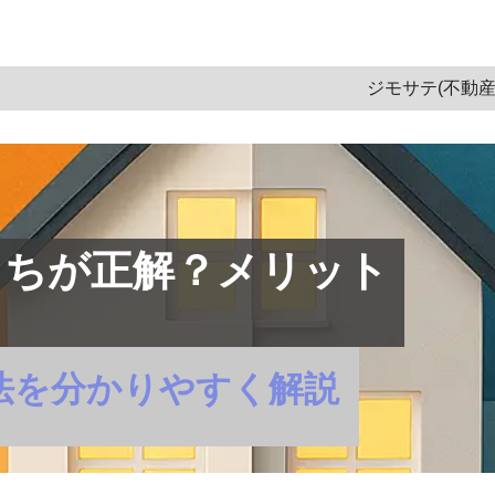
ム一覧
＞
住宅ローン
＞
記事
ジモサテ(不動産
っちが正解？メリット
法を分かりやすく解説