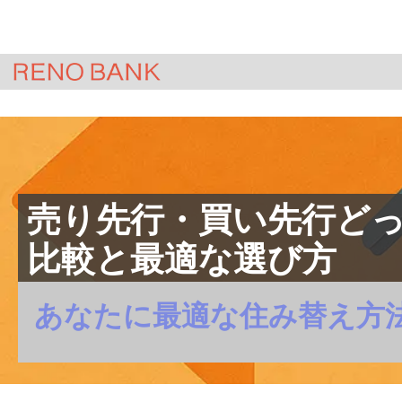
HOME
＞
ジモサテ(不動産査定)
＞
コラ
売り先行・買い先行ど
比較と最適な選び方
あなたに最適な住み替え方