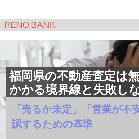
HOME
＞
ジモサテ(不動産査定)
＞
コラ
福岡県の不動産査定は無
かかる境界線と失敗し
「売るか未定」「営業が不
認するための基準