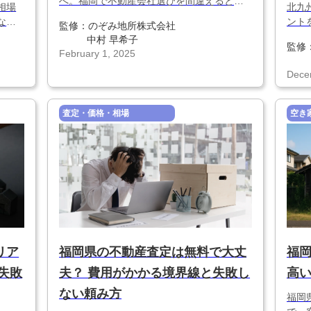
へ。福岡で不動産会社選びを間違えるとど
相場
北九
うなる？査定で起きる失敗例についてわか
など
ント
監修：
のぞみ地所株式会社
りやすく解説します。
し、
税・
中村 早希子
監修
い売
をし
February 1, 2025
「北
Dece
査定・価格・相場
空き
リア
福岡県の不動産査定は無料で大丈
福
失敗
夫？ 費用がかかる境界線と失敗し
高
ない頼み方
福岡