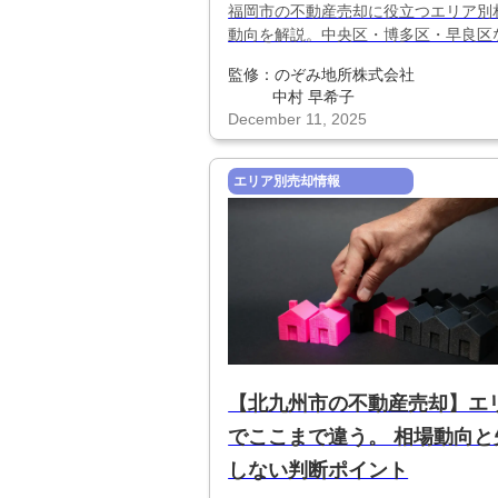
福岡市の不動産売却に役立つエリア別
動向を解説。中央区・博多区・早良区
売れやすい地域の特徴や注意点を整理
監修：
のぞみ地所株式会社
再開発と人口流入を踏まえた失敗しな
中村 早希子
却戦略をまとめました。
December 11, 2025
エリア別売却情報
【北九州市の不動産売却】エ
でここまで違う。 相場動向と
しない判断ポイント