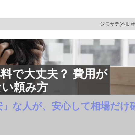
ム一覧
＞
査定・価格・相場
＞
記事
ジモサテ(不動産
料で大丈夫？ 費用が
ない頼み方
安」な人が、安心して相場だけ