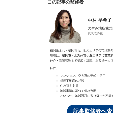
この記事の監修者
中村 早希子
のぞみ地所株式
代表取締役
福岡生まれ・福岡育ち。地元エリアの市場動
現在は、
福岡市・北九州市小倉エリアに営業
仲介・賃貸管理まで幅広く対応。お客様一人
特に、
マンション、空き家の売却・活用
相続不動産の相談
住み替え支援
地域事情に基づく価格判断
といった、地域課題に寄り添った不動
記事監修者へ査