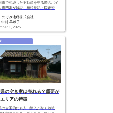
州市で相続した不動産を売る際のポイ
を専門家が解説。相続登記・固定資産
空き家特例・売却時の注意点まで、損
：
のぞみ地所株式会社
ないための実践的なコツをまとめた
中村 早希子
九州版相続不動産ガイド」です。
mber 1, 2025
家
岡県の空き家は売れる？需要が
いエリアの特徴
県は全国的にも人口流入が続く地域