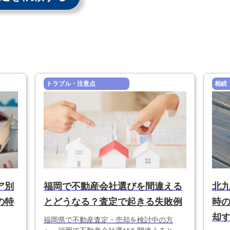
トラブル・注意点
相続
ア別
福岡で不動産会社選びを間違える
北
の特
とどうなる？査定で起きる失敗例
時の
却
福岡県で不動産査定・売却を検討中の方