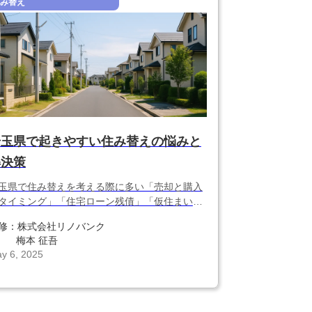
み替え
埼玉県で起きやすい住み替えの悩みと
解決策
玉県で住み替えを考える際に多い「売却と購入
タイミング」「住宅ローン残債」「仮住まい」
どの悩みをわかりやすく解説。スムーズに住み
修：
株式会社リノバンク
えるためのポイントや注意点も紹介します。
梅本 征吾
y 6, 2025