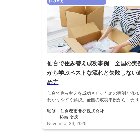
住み替え
仙台で住み替え成功事例｜全国の実
から学ぶベストな流れと失敗しない
め方
仙台で住み替えを成功させるための実例と流れ
わかりやすく解説。全国の成功事例から、売り
行・買い先行の選び方、資金計画、仙台市で注
監修：
仙台都市開発株式会社
すべきポイントをまとめた住み替え戦略ガイド
松崎 文彦
す。
November 26, 2025