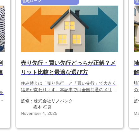
住宅ローン
住
例
売り先行・買い先行どっちが正解？メ
進
リット比較と最適な選び方
住み替えは「売り先行」と「買い先行」で大きく
埼
結果が変わります。本記事では全国共通のメリッ
の
を
ト・デメリットを比較し、ローン残債・資金計
な
先
監修：
株式会社リノバンク
監
画・スケジュールの観点から最適な選び方を解説
替
意
梅本 征吾
します。
で
November 4, 2025
Ma