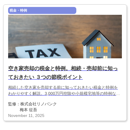
税金・特例
空き家売却の税金と特例。相続・売却前に知っ
ておきたい ３つの節税ポイント
相続した空き家を売却する前に知っておきたい税金と特例を
わかりやすく解説。3,000万円控除や小規模宅地等の特例な
ど、数百万円の節税につながる重要ポイントをまとめまし
監修：
株式会社リノバンク
た。
梅本 征吾
November 11, 2025