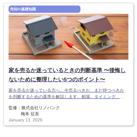
売却の基礎知識
家を売るか迷っているときの判断基準 〜後悔し
ないために整理したい5つのポイント〜
家を売るか迷っている方へ。今売るべきか、まだ持つべきか
を判断するための基準を解説します。相場、タイミング、将
来計画など、後悔しないために整理すべきポイントがわかり
監修：
株式会社リノバンク
ます。
梅本 征吾
January 13, 2026