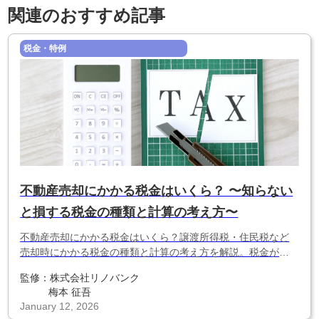
関連のおすすめ記事
税金・特例
不動産売却にかかる税金はいくら？ 〜知らない
と損する税金の種類と計算の考え方〜
不動産売却にかかる税金はいくら？譲渡所得税・住民税など
売却時にかかる税金の種類と計算の考え方を解説。税金がか
かるケース・かからないケースを知り、後悔しない判断基準
監修：
株式会社リノバンク
がわかります。
梅本 征吾
January 12, 2026