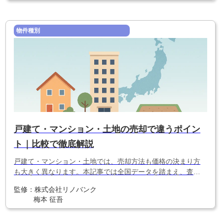
物件種別
戸建て・マンション・土地の売却で違うポイン
ト｜比較で徹底解説
戸建て・マンション・土地では、売却方法も価格の決まり方
も大きく異なります。本記事では全国データを踏まえ、査
定・販売活動・契約までの違いを詳しく解説。初めての売却
監修：
株式会社リノバンク
でも迷わないポイントをまとめました。
梅本 征吾