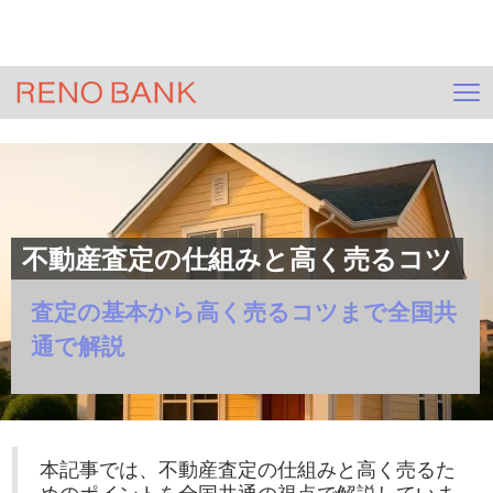
＞
HOME
ジモサテ(不動産査定)
＞
コラム一覧
＞
査定・価格・相場
＞
記事
不動産査定の仕組みと高く売るコツ
査定の基本から高く売るコツまで全国共
通で解説
本記事では、不動産査定の仕組みと高く売るた