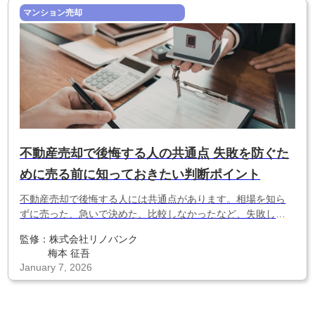
マンション売却
不動産売却で後悔する人の共通点 失敗を防ぐた
めに売る前に知っておきたい判断ポイント
不動産売却で後悔する人には共通点があります。相場を知ら
ずに売った、急いで決めた、比較しなかったなど、失敗しや
すい原因を解説。売るか迷っている段階でも後悔を防ぐため
監修：
株式会社リノバンク
の判断基準がわかります。
梅本 征吾
January 7, 2026