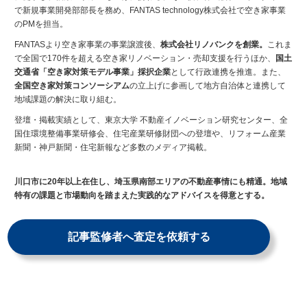
で新規事業開発部部長を務め、FANTAS technology株式会社で空き家事業
のPMを担当。
FANTASより空き家事業の事業譲渡後、
株式会社リノバンクを創業。
これま
で全国で170件を超える空き家リノベーション・売却支援を行うほか、
国土
交通省「空き家対策モデル事業」採択企業
として行政連携を推進。また、
全国空き家対策コンソーシアム
の立上げに参画して地方自治体と連携して
地域課題の解決に取り組む。
登壇・掲載実績として、東京大学 不動産イノベーション研究センター、全
国住環境整備事業研修会、住宅産業研修財団への登壇や、リフォーム産業
新聞・神戸新聞・住宅新報など多数のメディア掲載。
川口市に20年以上在住し、埼玉県南部エリアの不動産事情にも精通。地域
特有の課題と市場動向を踏まえた実践的なアドバイスを得意とする。
記事監修者へ査定を依頼する