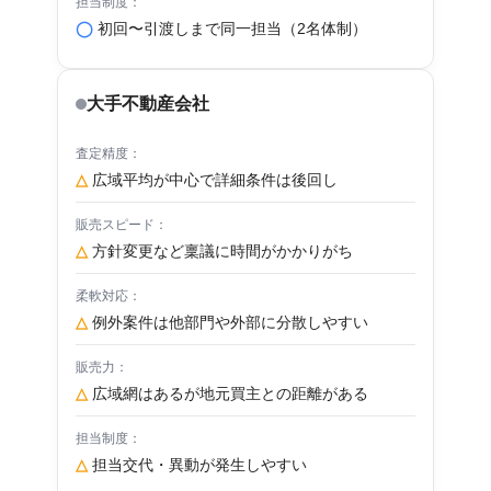
◯
初回〜引渡しまで同一担当（2名体制）
大手不動産会社
△
広域平均が中心で詳細条件は後回し
△
方針変更など稟議に時間がかかりがち
△
例外案件は他部門や外部に分散しやすい
△
広域網はあるが地元買主との距離がある
△
担当交代・異動が発生しやすい