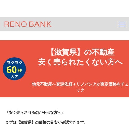
＞
HOME
ジモサテ(不動産査定)
＞
査定依頼
＞
【滋賀県】
査定
【滋賀県】
の不動産
安く売られたくない方へ
地元不動産へ査定依頼＋リノバンクが査定価格をチェ
ック
「安く売らされるのが不安な方へ」
まずは
【滋賀県】
の価格の目安が確認できます。