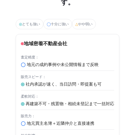
す。
◎
とても強い
◯
十分に強い
△
やや弱い
地域密着不動産会社
◯
地元の成約事例や未公開情報まで反映
◎
社内承認が速く、当日訪問・即提案も可
◎
再建築不可・残置物・相続未登記まで一括対応
◯
地元買主名簿＋近隣仲介と直接連携