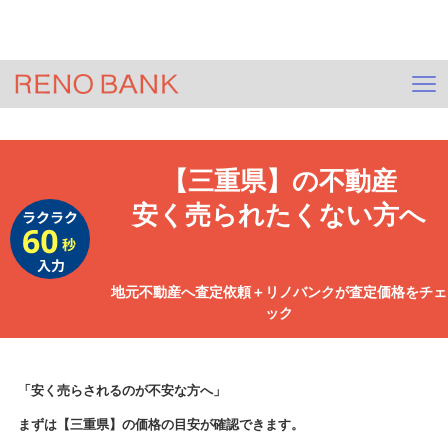
＞
HOME
ジモサテ(不動産査定)
＞
査定依頼
＞
【三重県】
査定
【三重県】
の不動産
安く売られたくない方へ
地元不動産へ査定依頼＋リノバンクが査定価格をチェ
ック
「安く売らされるのが不安な方へ」
まずは
【三重県】
の価格の目安が確認できます。