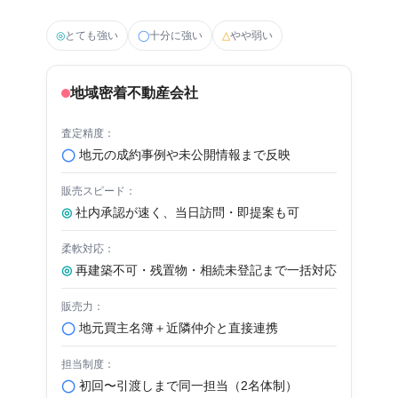
◎
とても強い
◯
十分に強い
△
やや弱い
地域密着不動産会社
◯
地元の成約事例や未公開情報まで反映
◎
社内承認が速く、当日訪問・即提案も可
◎
再建築不可・残置物・相続未登記まで一括対応
◯
地元買主名簿＋近隣仲介と直接連携
◯
初回〜引渡しまで同一担当（2名体制）