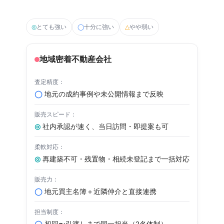
◎
とても強い
◯
十分に強い
△
やや弱い
地域密着不動産会社
◯
地元の成約事例や未公開情報まで反映
◎
社内承認が速く、当日訪問・即提案も可
◎
再建築不可・残置物・相続未登記まで一括対応
◯
地元買主名簿＋近隣仲介と直接連携