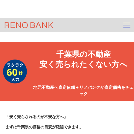
＞
HOME
ジモサテ(不動産査定)
＞
査定依頼
＞
千葉県
査定
千葉県
の不動産
安く売られたくない方へ
地元不動産へ査定依頼＋リノバンクが査定価格をチェ
ック
「安く売らされるのが不安な方へ」
まずは
千葉県
の価格の目安が確認できます。