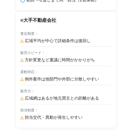
◯
初回〜引渡しまで同一担当（2名体制）
大手不動産会社
△
広域平均が中心で詳細条件は後回し
△
方針変更など稟議に時間がかかりがち
△
例外案件は他部門や外部に分散しやすい
△
広域網はあるが地元買主との距離がある
△
担当交代・異動が発生しやすい