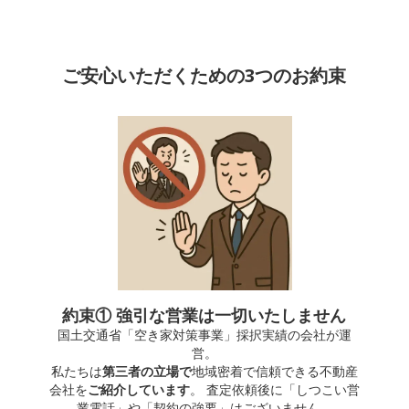
ご安心いただくための3つのお約束
約束① 強引な営業は一切いたしません
国土交通省「空き家対策事業」採択実績の会社が運
営。
私たちは
第三者の立場で
地域密着で信頼できる不動産
会社を
ご紹介しています
。 査定依頼後に「しつこい営
業電話」や「契約の強要」はございません。